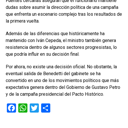
Fuentes cercanas aseguran que el funcionario mantiene
dudas sobre asumir la dirección política de una campaña
que enfrenta un escenario complejo tras los resultados de
la primera vuelta.
Además de las diferencias que históricamente ha
mantenido con Iván Cepeda, el ministro también genera
resistencia dentro de algunos sectores progresistas, lo
que podría influir en su decisión final.
Por ahora, no existe una decisión oficial. No obstante, la
eventual salida de Benedetti del gabinete se ha
convertido en uno de los movimientos políticos que más
expectativa genera dentro del Gobierno de Gustavo Petro
y de la campaña presidencial del Pacto Histórico.
F
W
T
C
a
h
wi
o
ce
at
tt
m