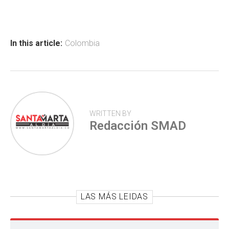
b
s
er
p
o
A
ar
ok
p
tir
In this article:
Colombia
p
WRITTEN BY
Redacción SMAD
LAS MÁS LEIDAS