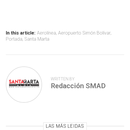
ce
at
tt
m
b
s
er
p
o
A
ar
ok
p
tir
In this article:
Aerolínea
,
Aeropuerto Simón Bolívar
,
Portada
,
Santa Marta
p
WRITTEN BY
Redacción SMAD
LAS MÁS LEIDAS