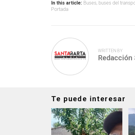
ok
p
tir
In this article:
Buses
,
buses del transpo
Portada
p
WRITTEN BY
Redacción
Te puede interesar