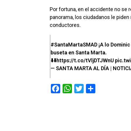
Por fortuna, en el accidente no se 
panorama, los ciudadanos le piden 
conductores.
#SantaMartaSMAD
¡A lo Dominic
buseta en Santa Marta.
⬇️⬇️
https://t.co/tVljDTJWnU
pic.t
— SANTA MARTA AL DÍA | NOTIC
F
W
T
C
a
h
wi
o
ce
at
tt
m
b
s
er
p
o
A
ar