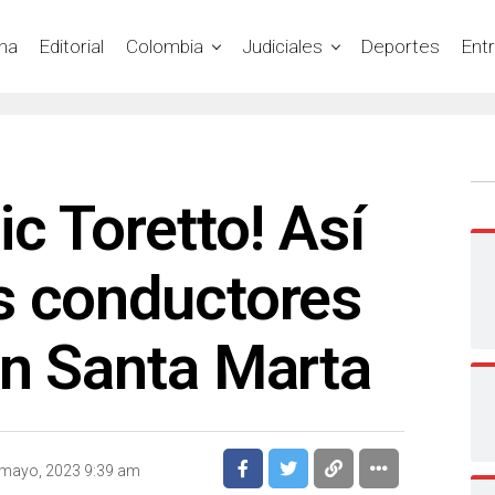
na
Editorial
Colombia
Judiciales
Deportes
Ent
ic Toretto! Así
s conductores
en Santa Marta
 mayo, 2023 9:39 am