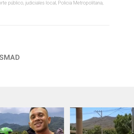
rte público
,
judiciales local
,
Policia Metropolitana
,
 SMAD