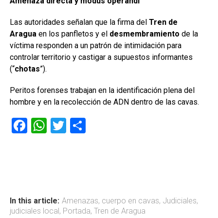
Amenaza directa y modus operandi
Las autoridades señalan que la firma del
Tren de
Aragua
en los panfletos y el
desmembramiento
de la
víctima responden a un patrón de intimidación para
controlar territorio y castigar a supuestos informantes
(“
chotas
”).
Peritos forenses trabajan en la identificación plena del
hombre y en la recolección de ADN dentro de las cavas.
F
W
T
C
a
h
wi
o
ce
at
tt
m
b
s
er
p
o
A
ar
ok
p
tir
In this article:
Amenazas
,
cuerpo en cavas
,
Judiciales
,
judiciales local
,
Portada
,
Tren de Aragua