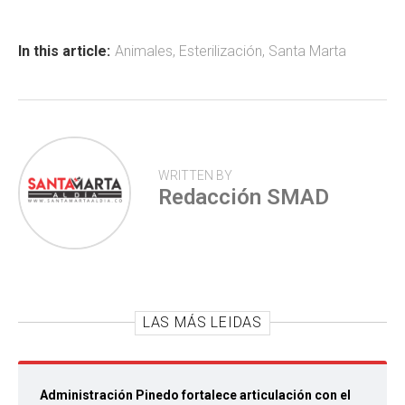
o
A
ar
ok
p
tir
In this article:
Animales
,
Esterilización
,
Santa Marta
p
WRITTEN BY
Redacción SMAD
LAS MÁS LEIDAS
Administración Pinedo fortalece articulación con el