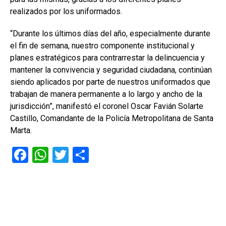
realizados por los uniformados.
“Durante los últimos días del año, especialmente durante
el fin de semana, nuestro componente institucional y
planes estratégicos para contrarrestar la delincuencia y
mantener la convivencia y seguridad ciudadana, continúan
siendo aplicados por parte de nuestros uniformados que
trabajan de manera permanente a lo largo y ancho de la
jurisdicción”, manifestó el coronel Oscar Favián Solarte
Castillo, Comandante de la Policía Metropolitana de Santa
Marta.
F
W
T
C
a
h
wi
o
ce
at
tt
m
b
s
er
p
o
A
ar