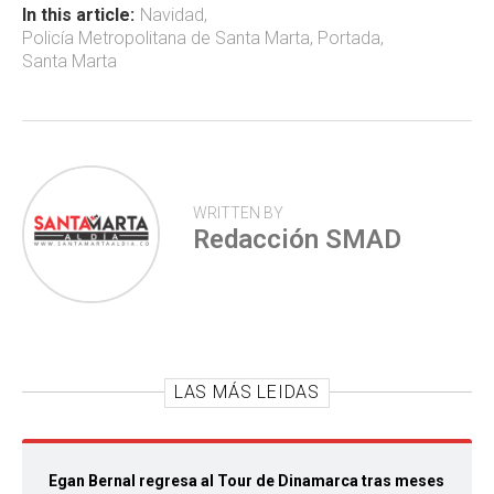
ok
p
tir
In this article:
Navidad
,
Policía Metropolitana de Santa Marta
,
Portada
,
p
Santa Marta
WRITTEN BY
Redacción SMAD
LAS MÁS LEIDAS
Egan Bernal regresa al Tour de Dinamarca tras meses