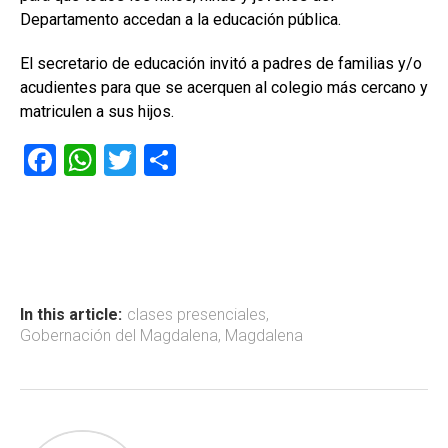
Departamento accedan a la educación pública.
El secretario de educación invitó a padres de familias y/o
acudientes para que se acerquen al colegio más cercano y
matriculen a sus hijos.
F
W
T
C
a
h
wi
o
ce
at
tt
m
b
s
er
p
o
A
ar
ok
p
tir
In this article:
clases presenciales
,
Gobernación del Magdalena
,
Magdalena
p