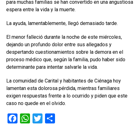
para muchas familias se han convertido en una angustiosa
espera entre la vida y la muerte.
La ayuda, lamentablemente, llegó demasiado tarde.
El menor falleció durante la noche de este miércoles,
dejando un profundo dolor entre sus allegados y
despertando cuestionamientos sobre la demora en el
proceso médico que, según la familia, pudo haber sido
determinante para intentar salvarle la vida.
La comunidad de Carital y habitantes de Ciénaga hoy
lamentan esta dolorosa pérdida, mientras familiares
exigen respuestas frente a lo ocurrido y piden que este
caso no quede en el olvido.
F
W
T
C
a
h
wi
o
ce
at
tt
m