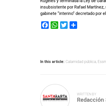
Rugeles y terminada la Ley de Gara
insubsistente por Rafael Martínez,
gabinete “interino” decretado por e
F
W
T
C
a
h
wi
o
ce
at
tt
m
b
s
er
p
o
A
ar
ok
p
tir
In this article:
Calamidad pública
,
Ess
p
WRITTEN BY
Redacción