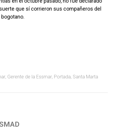
ntías en el octubre pasado, no fue declarado
 suerte que sí corrieron sus compañeros del
l bogotano.
mar
,
Gerente de la Essmar
,
Portada
,
Santa Marta
 SMAD