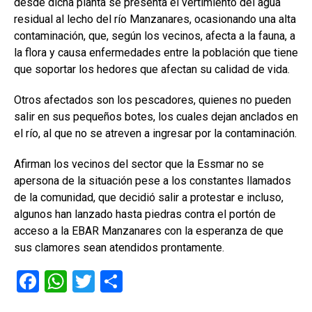
desde dicha planta se presenta el vertimiento del agua
residual al lecho del río Manzanares, ocasionando una alta
contaminación, que, según los vecinos, afecta a la fauna, a
la flora y causa enfermedades entre la población que tiene
que soportar los hedores que afectan su calidad de vida.
Otros afectados son los pescadores, quienes no pueden
salir en sus pequeños botes, los cuales dejan anclados en
el río, al que no se atreven a ingresar por la contaminación.
Afirman los vecinos del sector que la Essmar no se
apersona de la situación pese a los constantes llamados
de la comunidad, que decidió salir a protestar e incluso,
algunos han lanzado hasta piedras contra el portón de
acceso a la EBAR Manzanares con la esperanza de que
sus clamores sean atendidos prontamente.
F
W
T
C
a
h
wi
o