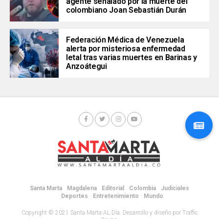
agente señalado por la muerte del
colombiano Joan Sebastián Durán
Federación Médica de Venezuela
alerta por misteriosa enfermedad
letal tras varias muertes en Barinas y
Anzoátegui
Santa Marta
Magdalena
Editorial
Colombia
Judiciales
Deportes
Entretenimiento
Mundo
Copyright © 2021 Santa Marta AL Día. Desarrollo y diseño por Traffic