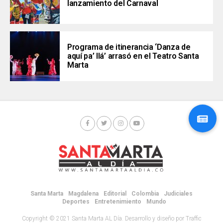
lanzamiento del Carnaval
Programa de itinerancia ‘Danza de
aquí pa’ llá’ arrasó en el Teatro Santa
Marta
Santa Marta
Magdalena
Editorial
Colombia
Judiciales
Deportes
Entretenimiento
Mundo
Copyright © 2021 Santa Marta AL Día. Desarrollo y diseño por Traffic