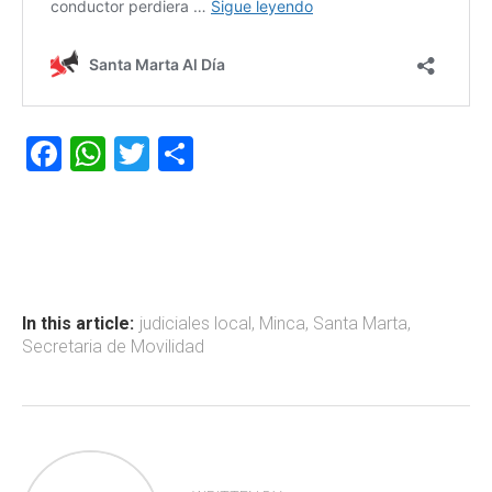
F
W
T
C
a
h
wi
o
ce
at
tt
m
b
s
er
p
o
A
ar
ok
p
tir
In this article:
judiciales local
,
Minca
,
Santa Marta
,
Secretaria de Movilidad
p