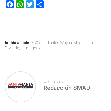
F
W
T
C
a
h
wi
o
ce
at
tt
m
b
s
er
p
o
A
ar
ok
p
tir
In this article:
850 estudiantes Wayuu
,
Magdalena
,
Portada
,
Unimagdalena
p
WRITTEN BY
Redacción SMAD