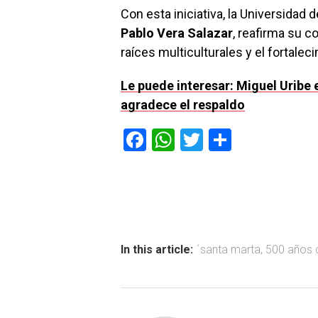
Con esta iniciativa, la Universidad 
Pablo Vera Salazar
, reafirma su 
raíces multiculturales y el fortaleci
Le puede interesar: Miguel Uribe 
agradece el respaldo
F
W
T
C
a
h
wi
o
ce
at
tt
m
b
s
er
p
o
A
ar
ok
p
tir
In this article:
´santa marta
,
500 años 
p