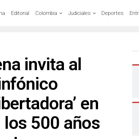
na
Editorial
Colombia
Judiciales
Deportes
Ent
a invita al
infónico
ibertadora’ en
 los 500 años