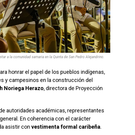
itar a la comunidad samaria en la Quinta de San Pedro Alejandrino.
ra honrar el papel de los pueblos indígenas,
es y campesinos en la construcción del
th Noriega Herazo
, directora de Proyección
a de autoridades académicas, representantes
general. En coherencia con el carácter
a asistir con
vestimenta formal caribeña
.