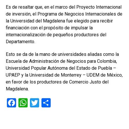
Es de resaltar que, en el marco del Proyecto Internacional
de inversión, el Programa de Negocios Internacionales de
la Universidad del Magdalena fue elegido para recibir
financiación con el propósito de impulsar la
internacionalización de pequeños productores del
Departamento.
Esto se da de la mano de universidades aliadas como la
Escuela de Administración de Negocios para Colombia,
Universidad Popular Autónoma del Estado de Puebla –
UPAEP y la Universidad de Monterrey – UDEM de México,
en favor de los productores de Comercio Justo del
Magdalena.
F
W
T
C
a
h
wi
o
ce
at
tt
m