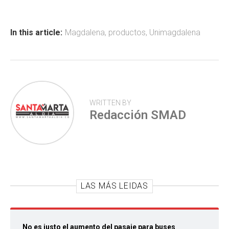
b
s
er
p
o
A
ar
ok
p
tir
In this article:
Magdalena
,
productos
,
Unimagdalena
p
WRITTEN BY
Redacción SMAD
LAS MÁS LEIDAS
No es justo el aumento del pasaje para buses