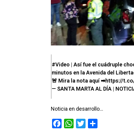
#Video
| Así fue el cuádruple ch
minutos en la Avenida del Liberta
🚨 Mira la nota aquí ➡
https://t.
— SANTA MARTA AL DÍA | NOTIC
Noticia en desarrollo…
F
W
T
C
a
h
wi
o