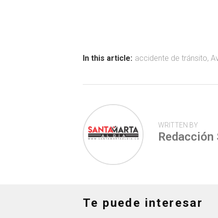
ce
at
tt
m
b
s
er
p
o
A
ar
ok
p
tir
In this article:
accidente de tránsito
,
Av
p
WRITTEN BY
Redacción
Te puede interesar