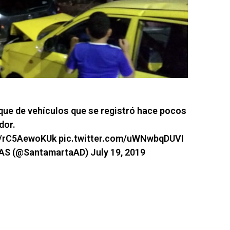
oque de vehículos que se registró hace pocos
dor.
co/rC5AewoKUk
pic.twitter.com/uWNwbqDUVI
IAS (@SantamartaAD)
July 19, 2019