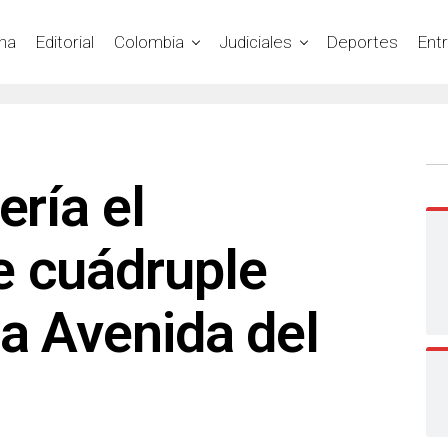
na
Editorial
Colombia
Judiciales
Deportes
Ent
ería el
e cuádruple
a Avenida del