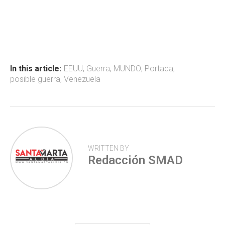
a
h
wi
o
ce
at
tt
m
b
s
er
p
o
A
ar
ok
p
tir
In this article:
EEUU
,
Guerra
,
MUNDO
,
Portada
,
posible guerra
,
Venezuela
p
WRITTEN BY
Redacción SMAD