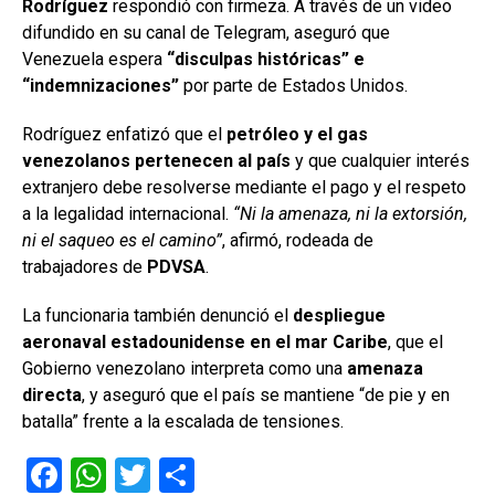
Rodríguez
respondió con firmeza. A través de un video
difundido en su canal de Telegram, aseguró que
Venezuela espera
“disculpas históricas” e
“indemnizaciones”
por parte de Estados Unidos.
Rodríguez enfatizó que el
petróleo y el gas
venezolanos pertenecen al país
y que cualquier interés
extranjero debe resolverse mediante el pago y el respeto
a la legalidad internacional.
“Ni la amenaza, ni la extorsión,
ni el saqueo es el camino”
, afirmó, rodeada de
trabajadores de
PDVSA
.
La funcionaria también denunció el
despliegue
aeronaval estadounidense en el mar Caribe
, que el
Gobierno venezolano interpreta como una
amenaza
directa
, y aseguró que el país se mantiene “de pie y en
batalla” frente a la escalada de tensiones.
F
W
T
C