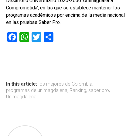
Desarrollo Universitario 2020-2030 ‘Unimagdalena
Comprometida’, en las que se establece mantener los
programas académicos por encima de la media nacional
en las pruebas Saber Pro.
F
W
T
C
a
h
wi
o
ce
at
tt
m
b
s
er
p
o
A
ar
ok
p
tir
In this article:
los mejores de Colombia
,
programas de unimagdalena
,
Ranking
,
saber pro
,
p
Unimagdalena