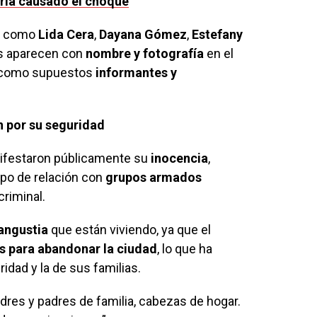
ría causado el choque
os como
Lida Cera
,
Dayana Gómez
,
Estefany
es aparecen con
nombre y fotografía
en el
 como supuestos
informantes y
n por su seguridad
anifestaron públicamente su
inocencia
,
ipo de relación con
grupos armados
criminal.
 angustia
que están viviendo, ya que el
s para abandonar la ciudad
, lo que ha
idad y la de sus familias.
res y padres de familia, cabezas de hogar.