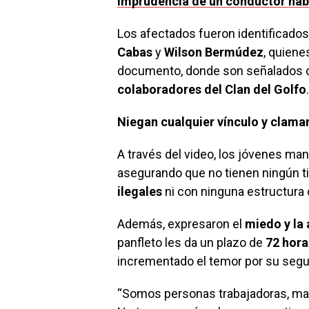
imprudencia de un conductor hab
Los afectados fueron identificad
Cabas
y
Wilson Bermúdez
, quien
documento, donde son señalados
colaboradores del Clan del Golfo
.
Niegan cualquier vínculo y clama
A través del video, los jóvenes m
asegurando que no tienen ningún t
ilegales
ni con ninguna estructura 
Además, expresaron el
miedo y la
panfleto les da un plazo de
72 hora
incrementado el temor por su segur
“Somos personas trabajadoras, mad