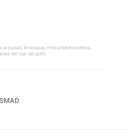
 la ciudad
,
Amenazas
,
Policia Metropolitana
,
ntes del clan del golfo
 SMAD