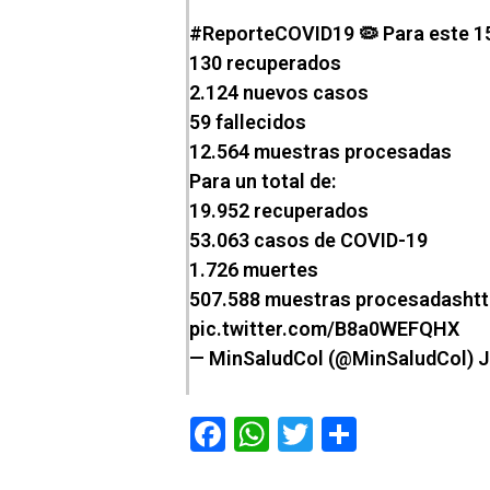
#ReporteCOVID19
🦠 Para este 1
130 recuperados
2.124 nuevos casos
59 fallecidos
12.564 muestras procesadas
Para un total de:
19.952 recuperados
53.063 casos de COVID-19
1.726 muertes
507.588 muestras procesadas
ht
pic.twitter.com/B8a0WEFQHX
— MinSaludCol (@MinSaludCol)
J
F
W
T
C
a
h
wi
o