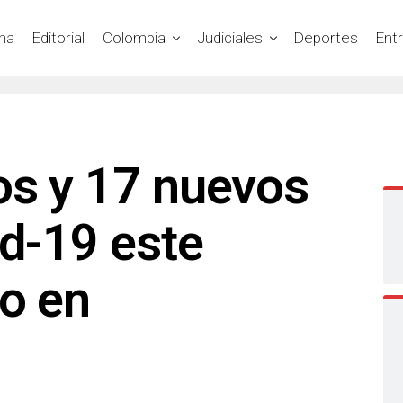
na
Editorial
Colombia
Judiciales
Deportes
Ent
os y 17 nuevos
id-19 este
vo en