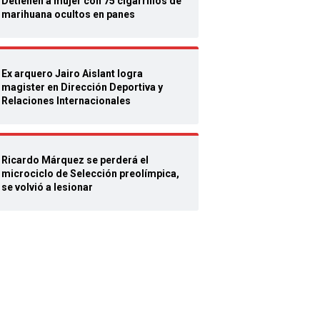
Detienen a mujer con 75 cigarrillos de
marihuana ocultos en panes
Ex arquero Jairo Aislant logra
magister en Dirección Deportiva y
Relaciones Internacionales
Ricardo Márquez se perderá el
microciclo de Selección preolímpica,
se volvió a lesionar