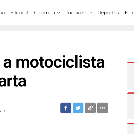
na
Editorial
Colombia
Judiciales
Deportes
Ent
ó a motociclista
arta
7 am