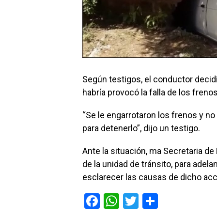
Según testigos, el conductor decid
habría provocó la falla de los freno
“Se le engarrotaron los frenos y n
para detenerlo”, dijo un testigo.
Ante la situación, ma Secretaria d
de la unidad de tránsito, para adel
esclarecer las causas de dicho acc
F
W
T
C
a
h
wi
o