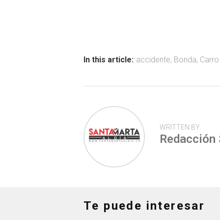
ce
at
tt
m
b
s
er
p
o
A
ar
ok
p
tir
In this article:
accidente
,
Bonda
,
Carro
p
WRITTEN BY
Redacción
Te puede interesar