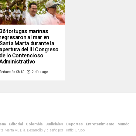
36 tortugas marinas
regresaron al mar en
Santa Marta durante la
apertura del III Congreso
de lo Contencioso
Administrativo
Redacción SMAD
2 días ago
ena
Editorial
Colombia
Judiciales
Deportes
Entretenimiento
Mundo
 Marta AL Día. Desarrollo y diseño por Traffic Grupo.