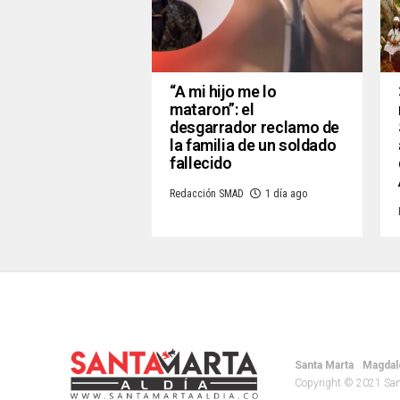
“A mi hijo me lo
mataron”: el
desgarrador reclamo de
la familia de un soldado
fallecido
Redacción SMAD
1 día ago
Santa Marta
Magdal
Copyright © 2021 Santa