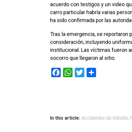
acuerdo con testigos y un video que 
carro particular habría varias pers
ha sido confirmada por las autorid
Tras la emergencia, se reportaron 
consideración, incluyendo uniform
institucional. Las víctimas fueron 
socorro que llegaron al sitio.
F
W
T
C
a
h
wi
o
ce
at
tt
m
b
s
er
p
o
A
ar
ok
p
tir
In this article:
Accidentes de tránsito
,
p