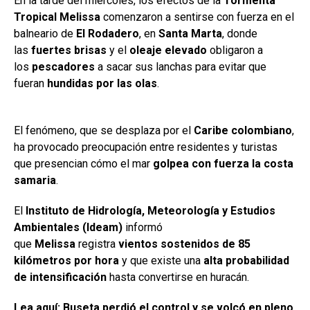
En la tarde del miércoles, los efectos de la
Tormenta
Tropical Melissa
comenzaron a sentirse con fuerza en el
balneario de
El Rodadero
, en
Santa Marta
, donde
las
fuertes brisas
y el
oleaje elevado
obligaron a
los
pescadores
a sacar sus lanchas para evitar que
fueran
hundidas por las olas
.
El fenómeno, que se desplaza por el
Caribe colombiano
,
ha provocado preocupación entre residentes y turistas
que presencian cómo el mar
golpea con fuerza la costa
samaria
.
El
Instituto de Hidrología, Meteorología y Estudios
Ambientales (Ideam)
informó
que
Melissa
registra
vientos sostenidos de 85
kilómetros por hora
y que existe una
alta probabilidad
de intensificación
hasta convertirse en huracán.
Lea aquí:
Buseta perdió el control y se volcó en pleno