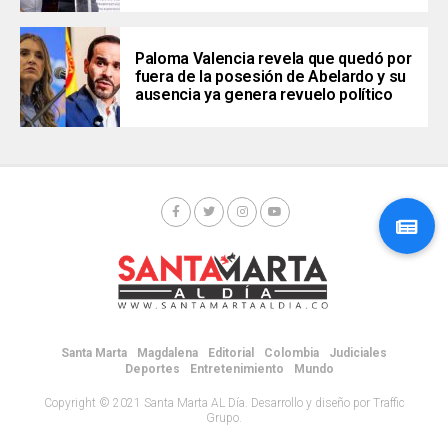
Paloma Valencia revela que quedó por
fuera de la posesión de Abelardo y su
ausencia ya genera revuelo político
Santa Marta
Magdalena
Editorial
Colombia
Judiciales
Deportes
Entretenimiento
Mundo
Copyright © 2021 Santa Marta AL Día. Desarrollo y diseño por Traffic
Grupo.