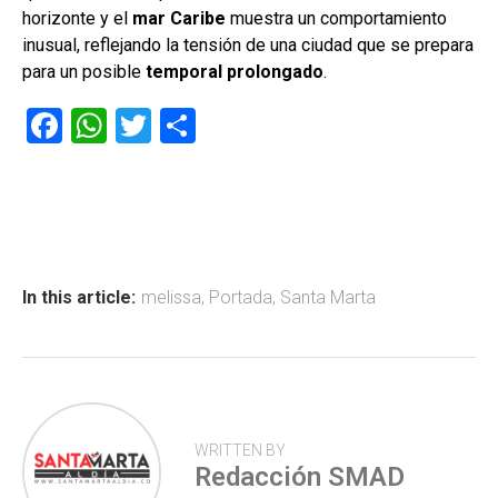
horizonte y el
mar Caribe
muestra un comportamiento
inusual, reflejando la tensión de una ciudad que se prepara
para un posible
temporal prolongado
.
F
W
T
C
a
h
wi
o
ce
at
tt
m
b
s
er
p
o
A
ar
ok
p
tir
In this article:
melissa
,
Portada
,
Santa Marta
p
WRITTEN BY
Redacción SMAD