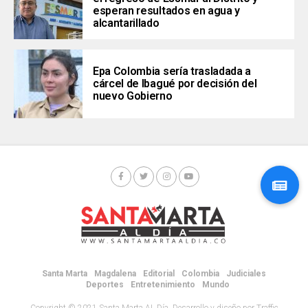
esperan resultados en agua y
alcantarillado
Epa Colombia sería trasladada a
cárcel de Ibagué por decisión del
nuevo Gobierno
Santa Marta
Magdalena
Editorial
Colombia
Judiciales
Deportes
Entretenimiento
Mundo