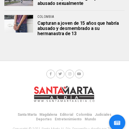
abusado sexualmente
COLOMBIA
Capturan a joven de 15 años que habría
abusado y desmembrado a su
hermanastra de 13
Santa Marta
Magdalena
Editorial
Colombia
Judiciales
Deportes
Entretenimiento
Mundo