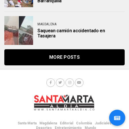
Barranquilla
MAGDALENA
Saquean camión accidentado en
Tasajera
MORE POSTS
Santa Marta
Magdalena
Editorial
Colombia
Judiciales
Deportes
Entretenimiento
Mundo