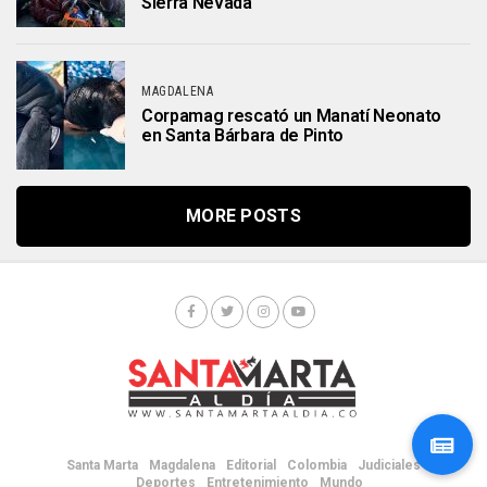
Sierra Nevada
MAGDALENA
Corpamag rescató un Manatí Neonato
en Santa Bárbara de Pinto
MORE POSTS
Santa Marta
Magdalena
Editorial
Colombia
Judiciales
Deportes
Entretenimiento
Mundo