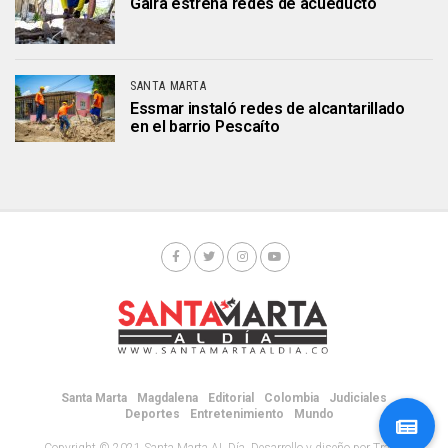
Gaira estrena redes de acueducto
SANTA MARTA
Essmar instaló redes de alcantarillado
en el barrio Pescaíto
Santa Marta
Magdalena
Editorial
Colombia
Judiciales
Deportes
Entretenimiento
Mundo