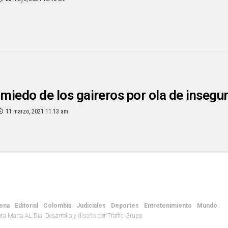
 miedo de los gaireros por ola de insegu
11 marzo, 2021 11:13 am
ena
Editorial
Colombia
Judiciales
Deportes
Entretenimiento
Mundo
 Marta AL Día. Desarrollo y diseño por Traffic Grupo.