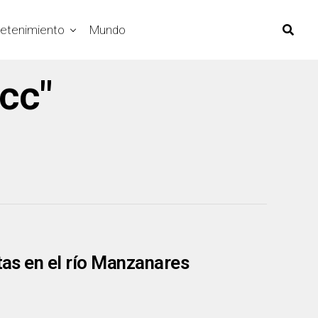
retenimiento
Mundo
icc"
tas en el río Manzanares