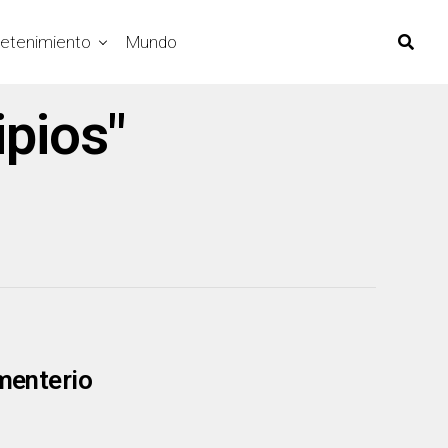
retenimiento
Mundo
ipios"
ementerio