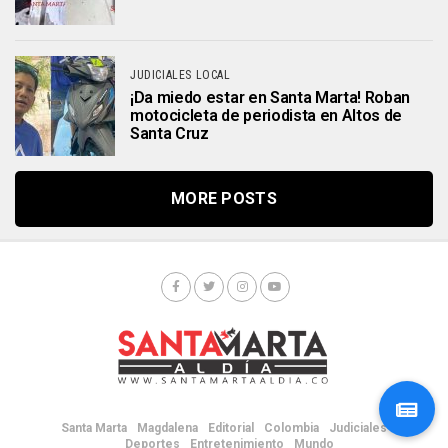
JUDICIALES LOCAL
¡Da miedo estar en Santa Marta! Roban
motocicleta de periodista en Altos de
Santa Cruz
MORE POSTS
Santa Marta
Magdalena
Editorial
Colombia
Judiciales
Deportes
Entretenimiento
Mundo