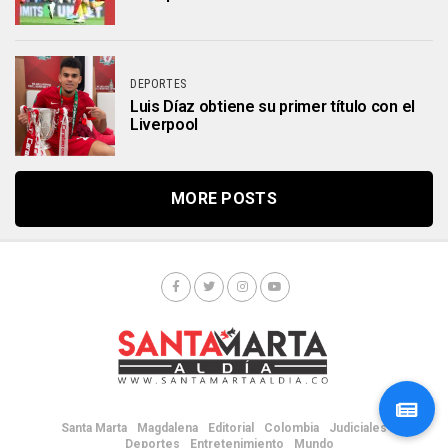
DEPORTES
Luis Díaz obtiene su primer título con el
Liverpool
MORE POSTS
Santa Marta
Magdalena
Editorial
Colombia
Judiciales
Deportes
Entretenimiento
Mundo