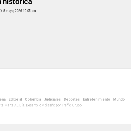
 histórica
8 mayo, 2026 10:05 am
ena
Editorial
Colombia
Judiciales
Deportes
Entretenimiento
Mundo
 Marta AL Día. Desarrollo y diseño por Traffic Grupo.