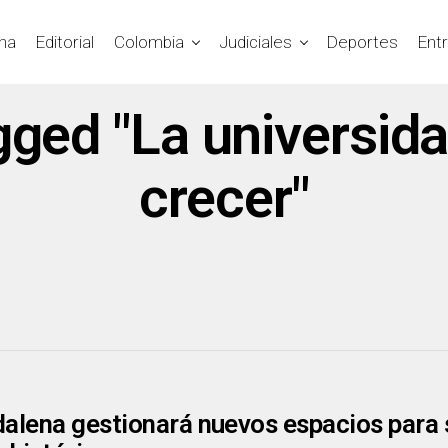
na
Editorial
Colombia
Judiciales
Deportes
Ent
gged "La universid
crecer"
lena gestionará nuevos espacios para sa