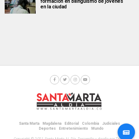
formación en bilingüismo de jóvenes
en la ciudad
Santa Marta
Magdalena
Editorial
Colombia
Judiciales
Deportes
Entretenimiento
Mundo