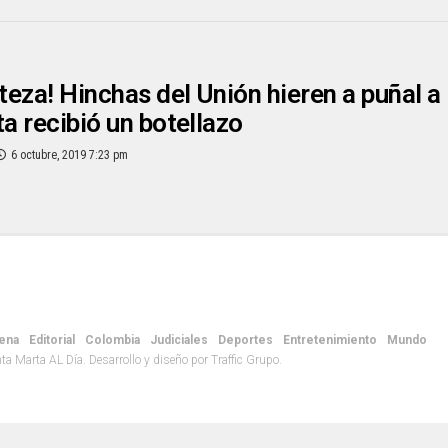
steza! Hinchas del Unión hieren a puñal a
ta recibió un botellazo
6 octubre, 2019 7:23 pm
ena
Editorial
Colombia
Judiciales
Deportes
Entretenimiento
Mundo
 Marta AL Día. Desarrollo y diseño por Traffic Grupo.