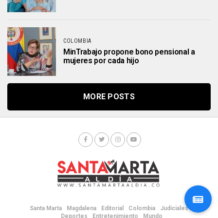
COLOMBIA
MinTrabajo propone bono pensional a
mujeres por cada hijo
MORE POSTS
Santa Marta
Magdalena
Editorial
Colombia
Judiciales
Deportes
Entretenimiento
Mundo