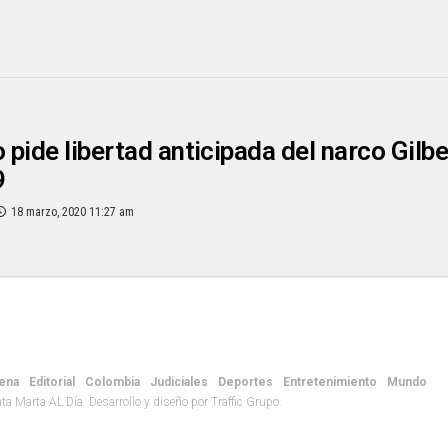
pide libertad anticipada del narco Gilb
9
18 marzo, 2020 11:27 am
ena
Editorial
Colombia
Judiciales
Deportes
Entretenimiento
Mundo
 Marta AL Día. Desarrollo y diseño por Traffic Grupo.