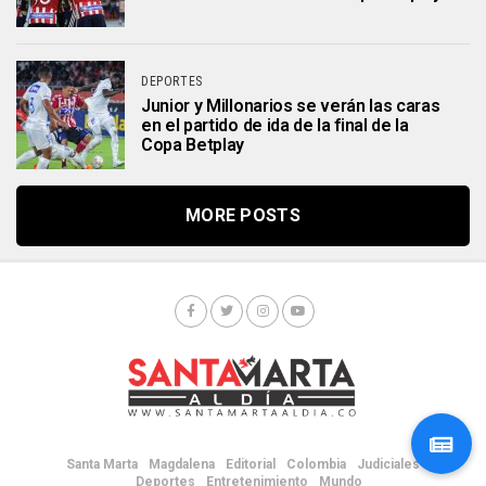
DEPORTES
Junior y Millonarios se verán las caras
en el partido de ida de la final de la
Copa Betplay
MORE POSTS
Santa Marta
Magdalena
Editorial
Colombia
Judiciales
Deportes
Entretenimiento
Mundo