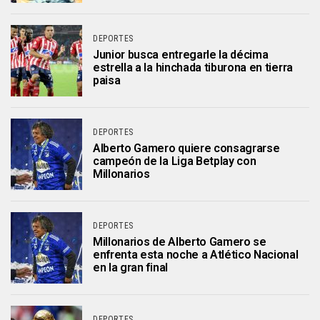
DEPORTES
Junior busca entregarle la décima
estrella a la hinchada tiburona en tierra
paisa
DEPORTES
Alberto Gamero quiere consagrarse
campeón de la Liga Betplay con
Millonarios
DEPORTES
Millonarios de Alberto Gamero se
enfrenta esta noche a Atlético Nacional
en la gran final
DEPORTES