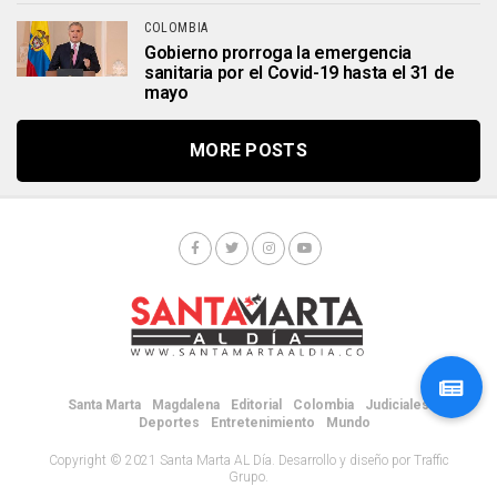
COLOMBIA
Gobierno prorroga la emergencia
sanitaria por el Covid-19 hasta el 31 de
mayo
MORE POSTS
Santa Marta
Magdalena
Editorial
Colombia
Judiciales
Deportes
Entretenimiento
Mundo
Copyright © 2021 Santa Marta AL Día. Desarrollo y diseño por Traffic
Grupo.