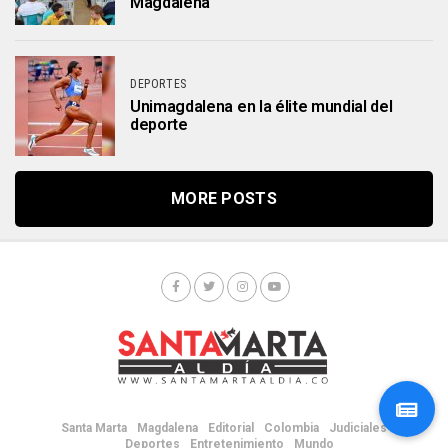
Magdalena
DEPORTES
Unimagdalena en la élite mundial del
deporte
MORE POSTS
Santa Marta
Magdalena
Editorial
Colombia
Judiciales
Deportes
Entretenimiento
Mundo