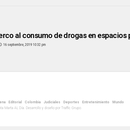
rco al consumo de drogas en espacios 
16 septiembre, 2019 10:32 pm
ena
Editorial
Colombia
Judiciales
Deportes
Entretenimiento
Mundo
 Marta AL Día. Desarrollo y diseño por Traffic Grupo.