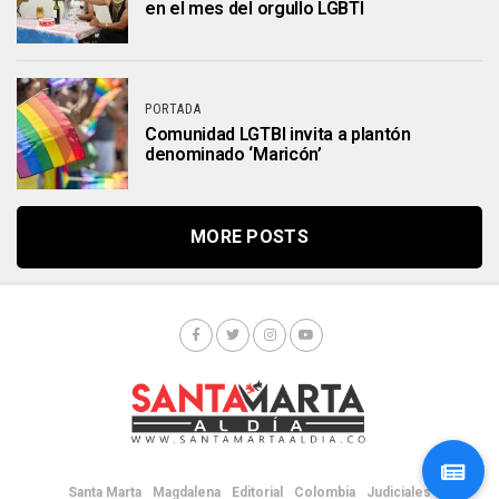
en el mes del orgullo LGBTI
PORTADA
Comunidad LGTBI invita a plantón
denominado ‘Maricón’
MORE POSTS
Santa Marta
Magdalena
Editorial
Colombia
Judiciales