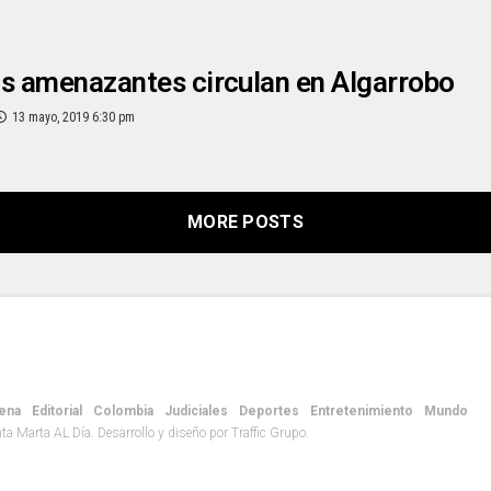
s amenazantes circulan en Algarrobo
13 mayo, 2019 6:30 pm
MORE POSTS
ena
Editorial
Colombia
Judiciales
Deportes
Entretenimiento
Mundo
 Marta AL Día. Desarrollo y diseño por Traffic Grupo.