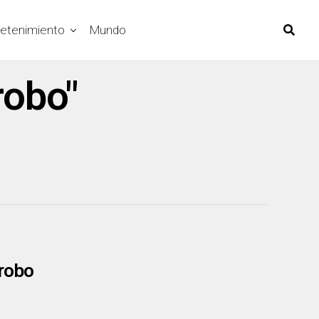
retenimiento
Mundo
robo"
rrobo