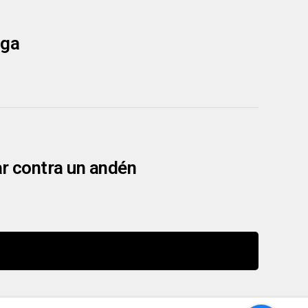
aga
car contra un andén