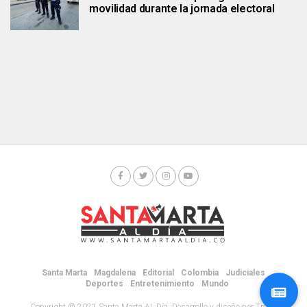
movilidad durante la jornada electoral
Santa Marta
Magdalena
Editorial
Colombia
Judiciales
Deportes
Entretenimiento
Mundo