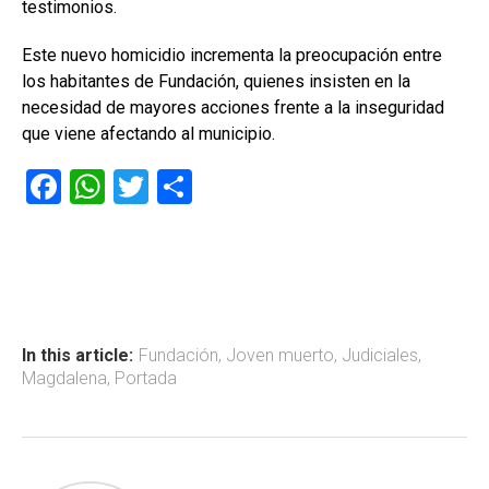
testimonios.
Este nuevo homicidio incrementa la preocupación entre
los habitantes de Fundación, quienes insisten en la
necesidad de mayores acciones frente a la inseguridad
que viene afectando al municipio.
F
W
T
C
a
h
wi
o
ce
at
tt
m
b
s
er
p
o
A
ar
ok
p
tir
In this article:
Fundación
,
Joven muerto
,
Judiciales
,
Magdalena
,
Portada
p