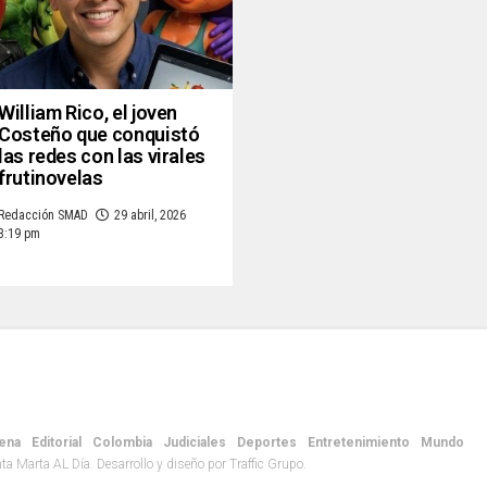
William Rico, el joven
Costeño que conquistó
las redes con las virales
frutinovelas
Redacción SMAD
29 abril, 2026
3:19 pm
ena
Editorial
Colombia
Judiciales
Deportes
Entretenimiento
Mundo
 Marta AL Día. Desarrollo y diseño por Traffic Grupo.