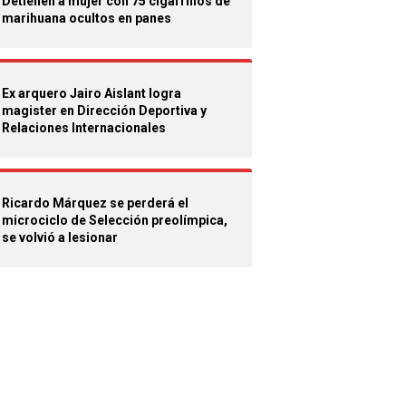
Detienen a mujer con 75 cigarrillos de
marihuana ocultos en panes
Ex arquero Jairo Aislant logra
magister en Dirección Deportiva y
Relaciones Internacionales
Ricardo Márquez se perderá el
microciclo de Selección preolímpica,
se volvió a lesionar