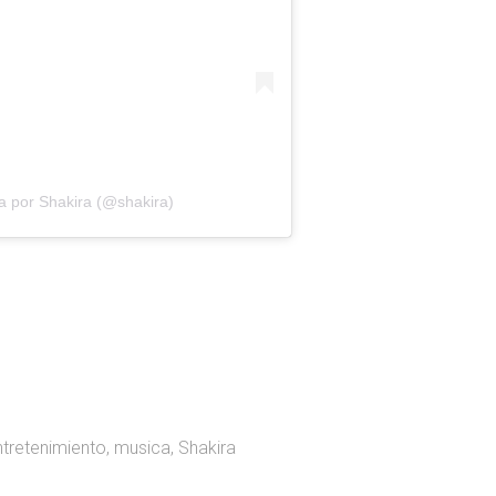
a por Shakira (@shakira)
ntretenimiento
,
musica
,
Shakira